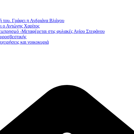
ή του. Γράφει η Ανδριάνα Βλάχου
ι ο Αντώνης Χαρίτος
εμπρησμό -Μεταφέρεται στις φυλακές Αγίου Στεφάνου
Πυροσβεστικής
χειρήσεις και νοικοκυριά