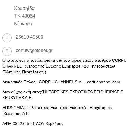
Χρυσηίδα
Τ.Κ 49084
Κέρκυρα
26610 49500
corfutv@otenet.gr
Ο ιστότοπος αποτελεί ιδιοκτησία του τηλεοπτικού σταθμού CORFU
CHANNEL , (μέλος της Ένωσης Ενημερωτικών Τηλεοράσεων
Ελληνικής Περιφέρειας )
Διακριτικός Τίτλος : CORFU CHANNEL S.A. – corfuchannel.com
Δικαιούχος ονόματος:TILEOPTIKES EKDOTIKES EPICHEIRISEIS
KERKYRAS A.E.
ΕΠΩΝΥΜΙΑ : Τηλεοπτικές Εκδοτικές Εκδοτικές Επιχειρήσεις
Κέρκυρας Α.Ε.
ΑΦΜ 094294568 ΔΟΥ Κερκύρας