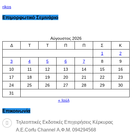
rikos
Επιμορφωτικό Σεμινάριο
Αύγουστος 2026
Δ
Τ
Τ
Π
Π
Σ
Κ
1
2
3
4
5
6
7
8
9
10
11
12
13
14
15
16
17
18
19
20
21
22
23
24
25
26
27
28
29
30
31
« Ιούλ
Επικοινωνία
Τηλεοπτικές Εκδοτικές Επιχειρήσεις Κέρκυρας
Α.Ε.Corfu Channel Α.Φ.Μ. 094294568