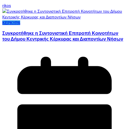
rikos
ΚΕΡΚΥΡΑ
Συγκροτήθηκε η Συντονιστική Επιτροπή Κοινοτήτων
του Δήμου Κεντρικής Κέρκυρας και Διαποντίων Νήσων