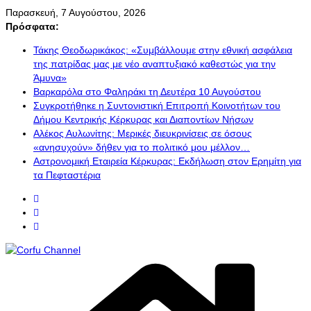
Μετάβαση
Παρασκευή, 7 Αυγούστου, 2026
σε
Πρόσφατα:
περιεχόμενο
Τάκης Θεοδωρικάκος: «Συμβάλλουμε στην εθνική ασφάλεια
της πατρίδας μας με νέο αναπτυξιακό καθεστώς για την
Άμυνα»
Βαρκαρόλα στο Φαληράκι τη Δευτέρα 10 Αυγούστου
Συγκροτήθηκε η Συντονιστική Επιτροπή Κοινοτήτων του
Δήμου Κεντρικής Κέρκυρας και Διαποντίων Νήσων
Αλέκος Αυλωνίτης: Μερικές διευκρινίσεις σε όσους
«ανησυχούν» δήθεν για το πολιτικό μου μέλλον…
Αστρονομική Εταιρεία Κέρκυρας: Εκδήλωση στον Ερημίτη για
τα Πεφταστέρια