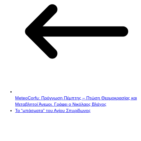
MeteoCorfu: Πρόγνωση Πέμπτης – Πτώση Θερμοκρασίας και
Μεταβλητοί Άνεμοι. Γράφει ο Νικόλαος Βλάχος
Τα “μπάσματα” του Αγίου Σπυρίδωνος