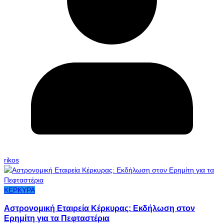
rikos
ΚΕΡΚΥΡΑ
Αστρονομική Εταιρεία Κέρκυρας: Εκδήλωση στον
Ερημίτη για τα Πεφταστέρια