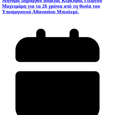
Μήνυμα Δημάρχου Βόρειας Κέρκυρας Γιώργου
Μαχειμάρη για τα 26 χρόνια από τη θυσία του
Υποσμηναγού Αθανασίου Μπεσλεμέ.