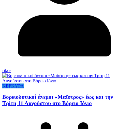
rikos
ΚΕΡΚΥΡΑ
Βορειοδυτικοί άνεμοι «Μαΐστρος» έως και την
Τρίτη 11 Αυγούστου στο Βόρειο Ιόνιο