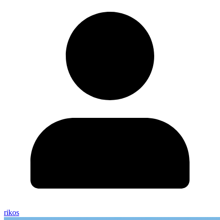
rikos