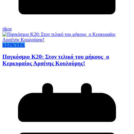
rikos
ΚΕΡΚΥΡΑ
Παγκόσμιο Κ20: Στον τελικό του μήκους ο
Κερκυραίος Αρσένης Κουλούρης!