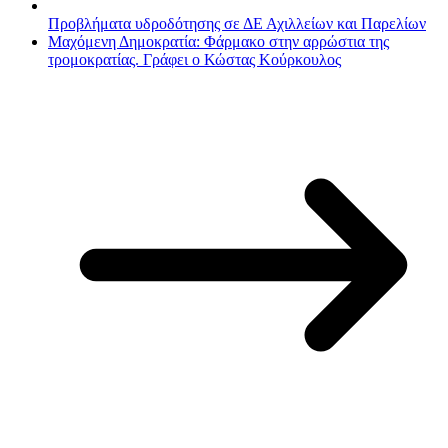
Προβλήματα υδροδότησης σε ΔΕ Αχιλλείων και Παρελίων
Μαχόμενη Δημοκρατία: Φάρμακο στην αρρώστια της
τρομοκρατίας. Γράφει ο Κώστας Κούρκουλος