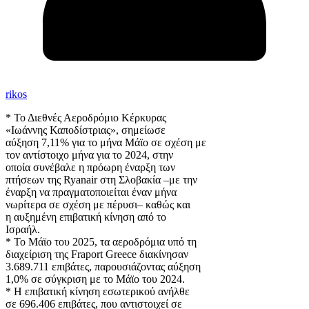
rikos
* Το Διεθνές Αεροδρόμιο Κέρκυρας
«Ιωάννης Καποδίστριας», σημείωσε
αύξηση 7,11% για το μήνα Μάϊο σε σχέση με
τον αντίστοιχο μήνα για το 2024, στην
οποία συνέβαλε η πρόωρη έναρξη των
πτήσεων της Ryanair στη Σλοβακία –με την
έναρξη να πραγματοποιείται έναν μήνα
νωρίτερα σε σχέση με πέρυσι– καθώς και
η αυξημένη επιβατική κίνηση από το
Ισραήλ.
* Το Μάϊο του 2025, τα αεροδρόμια υπό τη
διαχείριση της Fraport Greece διακίνησαν
3.689.711 επιβάτες, παρουσιάζοντας αύξηση
1,0% σε σύγκριση με το Μάϊο του 2024.
* Η επιβατική κίνηση εσωτερικού ανήλθε
σε 696.406 επιβάτες, που αντιστοιχεί σε