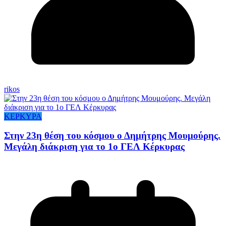
rikos
ΚΕΡΚΥΡΑ
Στην 23η θέση του κόσμου ο Δημήτρης Μουμούρης.
Μεγάλη διάκριση για το 1ο ΓΕΛ Κέρκυρας