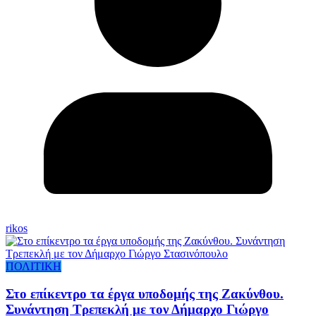
rikos
ΠΟΛΙΤΙΚΗ
Στο επίκεντρο τα έργα υποδομής της Ζακύνθου.
Συνάντηση Τρεπεκλή με τον Δήμαρχο Γιώργο