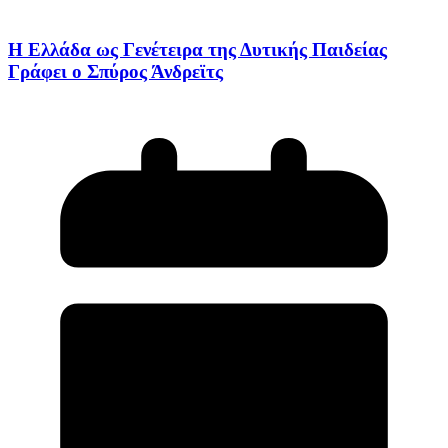
Η Ελλάδα ως Γενέτειρα της Δυτικής Παιδείας
Γράφει ο Σπύρος Άνδρεϊτς