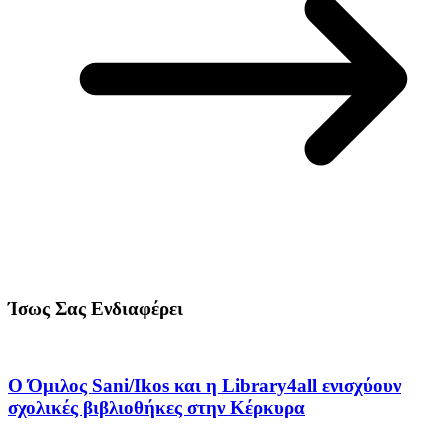
Ίσως Σας Ενδιαφέρει
Ο Όμιλος Sani/Ikos και η Library4all ενισχύουν
σχολικές βιβλιοθήκες στην Κέρκυρα