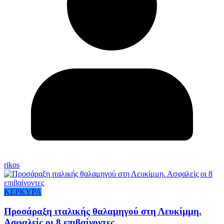
rikos
ΚΕΡΚΥΡΑ
Προσάραξη ιταλικής θαλαμηγού στη Λευκίμμη.
Ασφαλείς οι 8 επιβαίνοντες