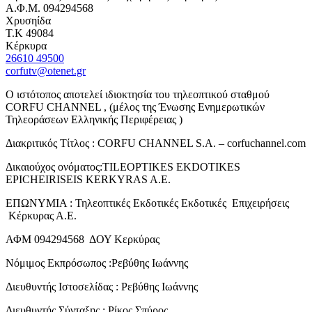
Α.Φ.Μ. 094294568
Χρυσηίδα
Τ.Κ 49084
Κέρκυρα
26610 49500
corfutv@otenet.gr
Ο ιστότοπος αποτελεί ιδιοκτησία του τηλεοπτικού σταθμού
CORFU CHANNEL , (μέλος της Ένωσης Ενημερωτικών
Τηλεοράσεων Ελληνικής Περιφέρειας )
Διακριτικός Τίτλος : CORFU CHANNEL S.A. – corfuchannel.com
Δικαιούχος ονόματος:TILEOPTIKES EKDOTIKES
EPICHEIRISEIS KERKYRAS A.E.
ΕΠΩΝΥΜΙΑ : Τηλεοπτικές Εκδοτικές Εκδοτικές Επιχειρήσεις
Κέρκυρας Α.Ε.
ΑΦΜ 094294568 ΔΟΥ Κερκύρας
Νόμιμος Εκπρόσωπος :Ρεβύθης Ιωάννης
Διευθυντής Ιστοσελίδας : Ρεβύθης Ιωάννης
Διευθυντής Σύνταξης : Ρίκος Σπύρος