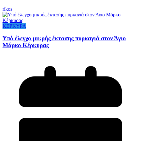
rikos
ΚΕΡΚΥΡΑ
Υπό έλεγχο μικρής έκτασης πυρκαγιά στον Άγιο
Μάρκο Κέρκυρας