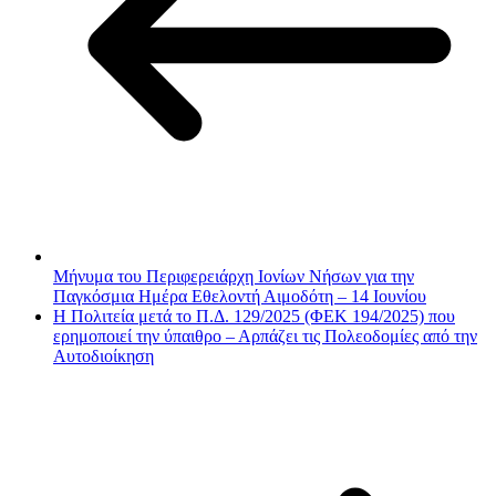
Μήνυμα του Περιφερειάρχη Ιονίων Νήσων για την
Παγκόσμια Ημέρα Εθελοντή Αιμοδότη – 14 Ιουνίου
Η Πολιτεία μετά το Π.Δ. 129/2025 (ΦΕΚ 194/2025) που
ερημοποιεί την ύπαιθρο – Αρπάζει τις Πολεοδομίες από την
Αυτοδιοίκηση