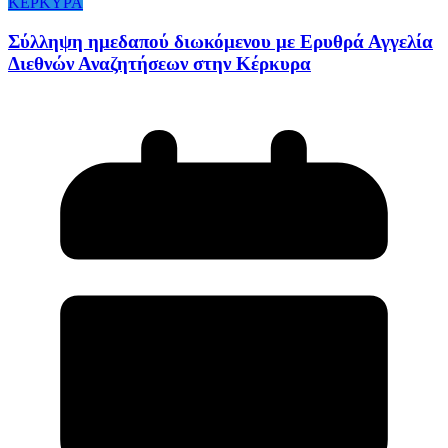
ΚΕΡΚΥΡΑ
Σύλληψη ημεδαπού διωκόμενου με Ερυθρά Αγγελία
Διεθνών Αναζητήσεων στην Κέρκυρα