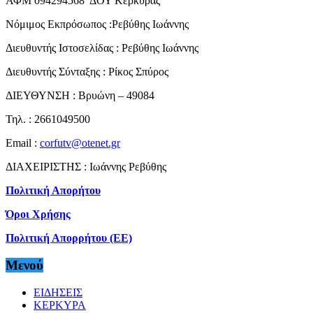
ΑΦΜ 094294568 ΔΟΥ Κερκύρας
Νόμιμος Εκπρόσωπος :Ρεβύθης Ιωάννης
Διευθυντής Ιστοσελίδας : Ρεβύθης Ιωάννης
Διευθυντής Σύνταξης : Ρίκος Σπύρος
ΔΙΕΥΘΥΝΣΗ : Βρυώνη – 49084
Τηλ. : 2661049500
Email :
corfutv@otenet.gr
ΔΙΑΧΕΙΡΙΣΤΗΣ : Ιωάννης Ρεβύθης
Πολιτική Απορήτου
Όροι Χρήσης
Πολιτική Απορρήτου (ΕΕ)
Μενού
ΕΙΔΗΣΕΙΣ
ΚΕΡΚΥΡΑ