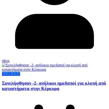
rikos
ΚΕΡΚΥΡΑ
Συνελήφθησαν -2- ανήλικοι ημεδαποί για κλοπή από
καταστήματα στην Κέρκυρα