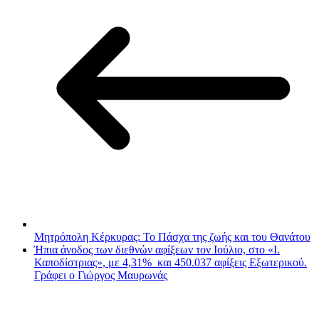
Μητρόπολη Κέρκυρας: Το Πάσχα της ζωής και του Θανάτου
Ήπια άνοδος των διεθνών αφίξεων τον Ιούλιο, στο «Ι.
Καποδίστριας», με 4,31% και 450.037 αφίξεις Εξωτερικού.
Γράφει ο Γιώργος Μαυρωνάς