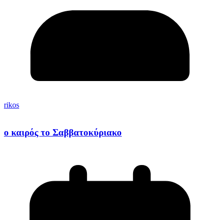
rikos
ο καιρός το Σαββατοκύριακο