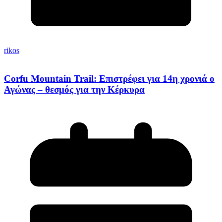
rikos
Corfu Mountain Trail: Επιστρέφει για 14η χρονιά ο
Αγώνας – θεσμός για την Κέρκυρα