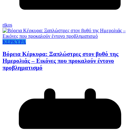
rikos
ΚΕΡΚΥΡΑ
Βόρεια Κέρκυρα: Ξαπλώστρες στον βυθό της
Ημερολιάς – Εικόνες που προκαλούν έντονο
προβληματισμό