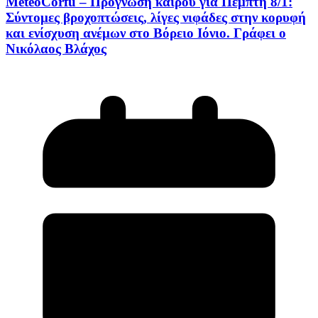
MeteoCorfu – Πρόγνωση καιρού για Πέμπτη 8/1:
Σύντομες βροχοπτώσεις, λίγες νιφάδες στην κορυφή
και ενίσχυση ανέμων στο Βόρειο Ιόνιο. Γράφει ο
Νικόλαος Βλάχος