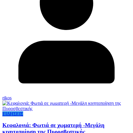
rikos
ΕΙΔΗΣΕΙΣ
Κεφαλονιά: Φωτιά σε χωματερή -Μεγάλη
κινητοποίηση της Πυροσβεστικής