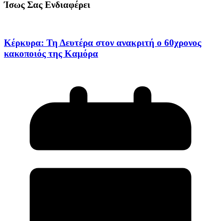
Ίσως Σας Ενδιαφέρει
Κέρκυρα: Τη Δευτέρα στον ανακριτή ο 60χρονος
κακοποιός της Καμόρα