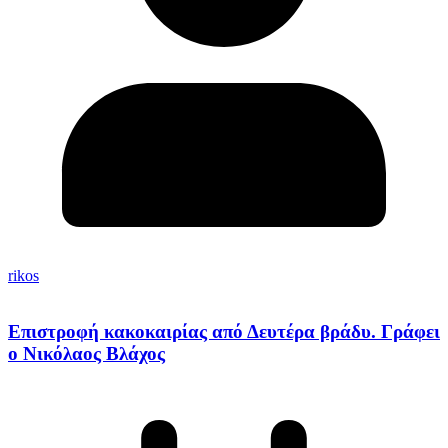
rikos
Επιστροφή κακοκαιρίας από Δευτέρα βράδυ. Γράφει
ο Νικόλαος Βλάχος