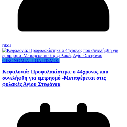
rikos
ΟΙΚΟΝΟΜΙΑ -ΠΟΛΙΤΙΣΜΟΣ
Κεφαλονιά: Προφυλακίστηκε ο 44χρονος που
συνελήφθη για εμπρησμό -Μεταφέρεται στις
φυλακές Αγίου Στεφάνου