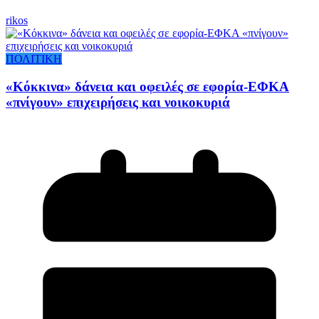
rikos
ΠΟΛΙΤΙΚΗ
«Κόκκινα» δάνεια και οφειλές σε εφορία-ΕΦΚΑ
«πνίγουν» επιχειρήσεις και νοικοκυριά