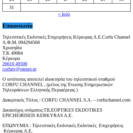
31
« Ιούλ
Επικοινωνία
Τηλεοπτικές Εκδοτικές Επιχειρήσεις Κέρκυρας Α.Ε.Corfu Channel
Α.Φ.Μ. 094294568
Χρυσηίδα
Τ.Κ 49084
Κέρκυρα
26610 49500
corfutv@otenet.gr
Ο ιστότοπος αποτελεί ιδιοκτησία του τηλεοπτικού σταθμού
CORFU CHANNEL , (μέλος της Ένωσης Ενημερωτικών
Τηλεοράσεων Ελληνικής Περιφέρειας )
Διακριτικός Τίτλος : CORFU CHANNEL S.A. – corfuchannel.com
Δικαιούχος ονόματος:TILEOPTIKES EKDOTIKES
EPICHEIRISEIS KERKYRAS A.E.
ΕΠΩΝΥΜΙΑ : Τηλεοπτικές Εκδοτικές Εκδοτικές Επιχειρήσεις
Κέρκυρας Α.Ε.