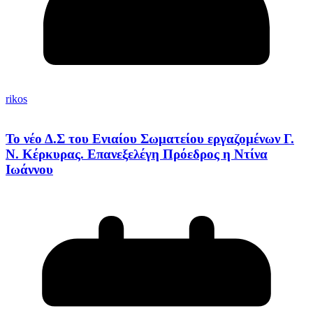
rikos
Το νέο Δ.Σ του Ενιαίου Σωματείου εργαζομένων Γ.
Ν. Κέρκυρας. Επανεξελέγη Πρόεδρος η Ντίνα
Ιωάννου