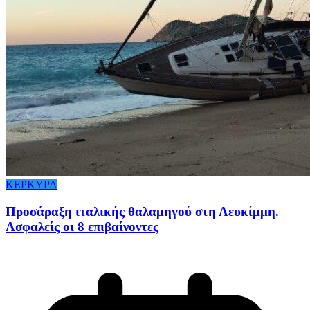
ΚΕΡΚΥΡΑ
Προσάραξη ιταλικής θαλαμηγού στη Λευκίμμη.
Ασφαλείς οι 8 επιβαίνοντες