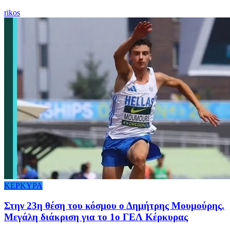
rikos
ΚΕΡΚΥΡΑ
Στην 23η θέση του κόσμου ο Δημήτρης Μουμούρης.
Μεγάλη διάκριση για το 1ο ΓΕΛ Κέρκυρας