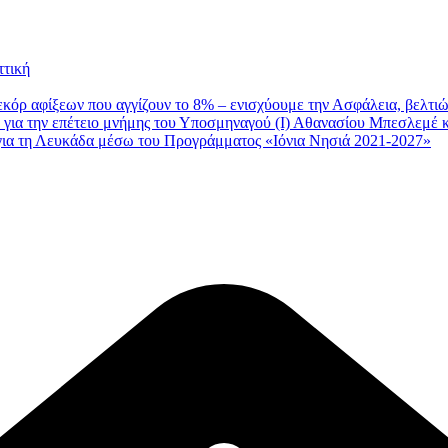
ττική
εκόρ αφίξεων που αγγίζουν το 8% – ενισχύουμε την Ασφάλεια, βελτι
για την επέτειο μνήμης του Υποσμηναγού (Ι) Αθανασίου Μπεσλεμέ κ
 για τη Λευκάδα μέσω του Προγράμματος «Ιόνια Νησιά 2021-2027»