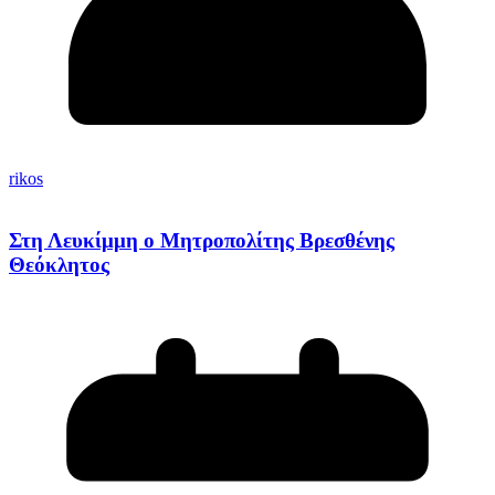
rikos
Στη Λευκίμμη ο Μητροπολίτης Βρεσθένης
Θεόκλητος