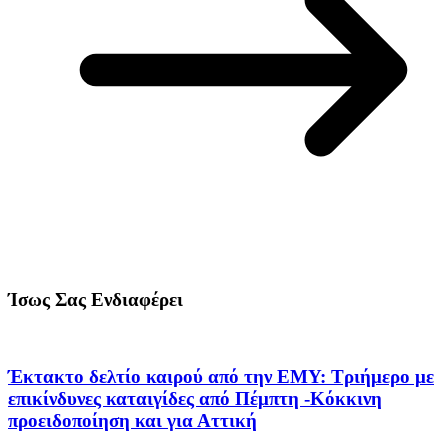
Ίσως Σας Ενδιαφέρει
Έκτακτο δελτίο καιρού από την ΕΜΥ: Τριήμερο με
επικίνδυνες καταιγίδες από Πέμπτη -Κόκκινη
προειδοποίηση και για Αττική