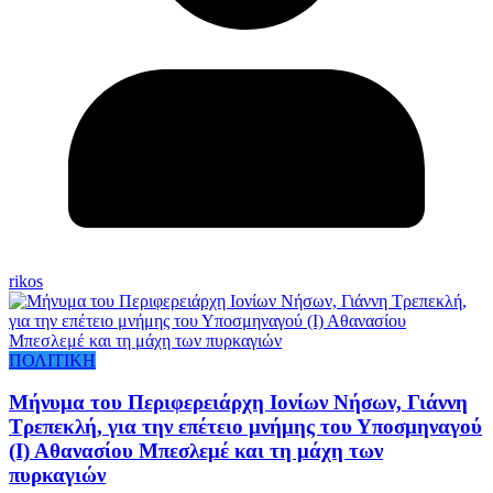
rikos
ΠΟΛΙΤΙΚΗ
Μήνυμα του Περιφερειάρχη Ιονίων Νήσων, Γιάννη
Τρεπεκλή, για την επέτειο μνήμης του Υποσμηναγού
(Ι) Αθανασίου Μπεσλεμέ και τη μάχη των
πυρκαγιών