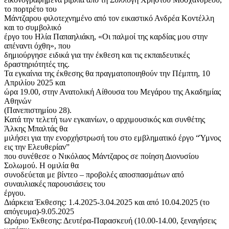
το πορτρέτο του
Μάντζαρου φιλοτεχνημένο από τον εικαστικό Ανδρέα Κοντέλλη
και το συμβολικό
έργο του Ηλία Παπαηλιάκη, «Οι παλμοί της καρδίας μου στην
απέναντι όχθη», που
δημιούργησε ειδικά για την έκθεση και τις εκπαιδευτικές
δραστηριότητές της.
Τα εγκαίνια της έκθεσης θα πραγματοποιηθούν την Πέμπτη, 10
Απριλίου 2025 και
ώρα 19.00, στην Ανατολική Αίθουσα του Μεγάρου της Ακαδημίας
Αθηνών
(Πανεπιστημίου 28).
Κατά την τελετή των εγκαινίων, ο αρχιμουσικός και συνθέτης
Άλκης Μπαλτάς θα
μιλήσει για την ενορχήστρωσή του στο εμβληματικό έργο “Ύμνος
εις την Ελευθερίαν”
που συνέθεσε ο Νικόλαος Μάντζαρος σε ποίηση Διονυσίου
Σολωμού. Η ομιλία θα
συνοδεύεται με βίντεο – προβολές αποσπασμάτων από
συναυλιακές παρουσιάσεις του
έργου.
Διάρκεια Έκθεσης: 1.4.2025-3.04.2025 και από 10.04.2025 (το
απόγευμα)-9.05.2025
Ωράριο Έκθεσης: Δευτέρα-Παρασκευή (10.00-14.00, ξεναγήσεις