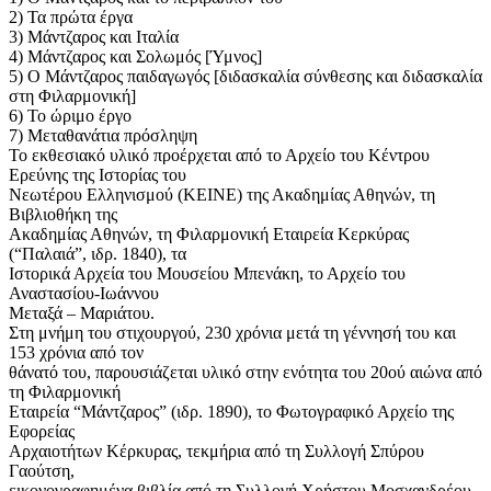
2) Τα πρώτα έργα
3) Μάντζαρος και Ιταλία
4) Μάντζαρος και Σολωμός [Ύμνος]
5) Ο Μάντζαρος παιδαγωγός [διδασκαλία σύνθεσης και διδασκαλία
στη Φιλαρμονική]
6) Το ώριμο έργο
7) Μεταθανάτια πρόσληψη
Το εκθεσιακό υλικό προέρχεται από το Αρχείο του Κέντρου
Ερεύνης της Ιστορίας του
Νεωτέρου Ελληνισμού (ΚΕΙΝΕ) της Ακαδημίας Αθηνών, τη
Βιβλιοθήκη της
Ακαδημίας Αθηνών, τη Φιλαρμονική Εταιρεία Κερκύρας
(“Παλαιά”, ιδρ. 1840), τα
Ιστορικά Αρχεία του Μουσείου Μπενάκη, το Αρχείο του
Αναστασίου-Ιωάννου
Μεταξά – Μαριάτου.
Στη μνήμη του στιχουργού, 230 χρόνια μετά τη γέννησή του και
153 χρόνια από τον
θάνατό του, παρουσιάζεται υλικό στην ενότητα του 20ού αιώνα από
τη Φιλαρμονική
Εταιρεία “Μάντζαρος” (ιδρ. 1890), το Φωτογραφικό Αρχείο της
Εφορείας
Αρχαιοτήτων Κέρκυρας, τεκμήρια από τη Συλλογή Σπύρου
Γαούτση,
εικονογραφημένα βιβλία από τη Συλλογή Χρήστου Μοσχανδρέου,