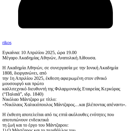
rikos
Εγκαίνια: 10 Απριλίου 2025, ώρα 19.00
Μέγαρο Ακαδημίας Αθηνών, Ανατολική Αίθουσα.
Η Ακαδημία Αθηνών, σε συνεργασία με την Ιονική Ακαδημία
1808, διοργανώνει, από
την 1η Απριλίου 2025, έκθεση αφιερωμένη στον εθνικό
μουσουργό και πρώτο
καλλιτεχνικό διευθυντή της Φιλαρμονικής Εταιρείας Κερκύρας
(“Παλαιά”, ιδρ. 1840)
Νικόλαο Μάντζαρο με τίτλο:
«Νικόλαος Χαλικιόπουλος Μάντζαρος…και βλέποντας απέναντι».
Η έκθεση αποτελείται από τις επτά ακόλουθες ενότητες που
αποτυπώνουν ενδεικτικά
τη ζωή και το έργο του Μάντζαρου:
1) Ο Μάντζαρος και το περιβάλλον του