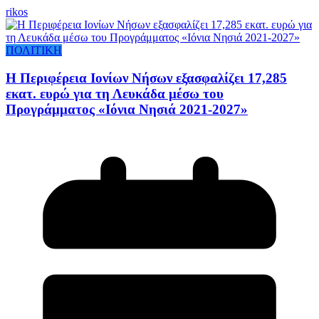
rikos
ΠΟΛΙΤΙΚΗ
Η Περιφέρεια Ιονίων Νήσων εξασφαλίζει 17,285
εκατ. ευρώ για τη Λευκάδα μέσω του
Προγράμματος «Ιόνια Νησιά 2021-2027»