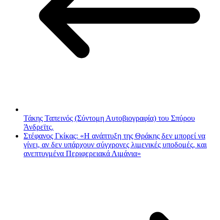
Τάκης Ταπεινός (Σύντομη Αυτοβιογραφία) του Σπύρου
Άνδρεϊτς.
Στέφανος Γκίκας: «Η ανάπτυξη της Θράκης δεν μπορεί να
γίνει, αν δεν υπάρχουν σύγχρονες λιμενικές υποδομές, και
ανεπτυγμένα Περιφερειακά Λιμάνια»