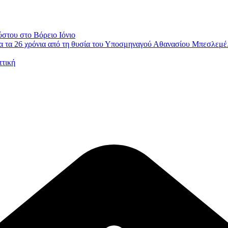
ύστου στο Βόρειο Ιόνιο
 τα 26 χρόνια από τη θυσία του Υποσμηναγού Αθανασίου Μπεσλεμέ
ττική